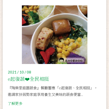
2021 / 10 / 08
e起復蔬❤️全民相挺
『陶樂里庭園蔬食』餐廳響應「e起復蔬、全民相挺」，
邀請家扶弱勢家庭享用養生又美味的蔬食便當...
了解更多