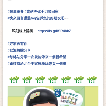
#
限量認養
#
賣萌等你手刀帶回家
#
快來留言讚聲tag告訴您的好朋友吧
~~
即刻線上認養
https://is.gd/SR4bkZ
💗
👉
#
好家再有你
#
歡迎轉貼分享
#
每轉貼分享一次就能帶來一個新希望
#
邀請您給北台中家扶粉絲專頁一個讚