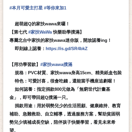
#
本月可愛主打星
#
等你來加1
超萌超Q的家扶wawa來囉！
🤩
【第七代
#
家扶WaWa
快樂助學撲滿】
專屬北台中家扶的家扶wawa迷你版，開放認養ing！
即刻線上認養：
https://is.gd/SR4bkZ
💗
【用功學習款】
#
家扶wawa撲滿
規格：PVC材質、家扶wawa身高15cm、精美紙盒包裝
⭐
特色：可愛討喜，很會吃錢，還能當手機座追劇喔！
⭐
如何認養：指定捐款800元做為「無窮世代計畫基
⭐
金」，即可帶回超Q撲滿一只。
捐款用途：用於弱勢兒少的生活照顧、健康維持、教育
⭐
補助、急難救助、自立輔導，透過服務方案，幫助貧困弱
勢兒少填補成長空缺，陪伴孩子快樂學習，看見未來希
望。