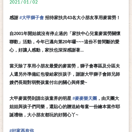
2021 / 01 / 02
感謝
#
大甲獅子會
招待家扶共43名大小朋友享用麥當勞！
自2001年開始就沒有停止過的「家扶中心兒童麥當勞關懷
聯歡」活動，今年已邁向第20年囉~~~這份不曾間斷的愛
心，好讓人感動，家扶也深深感謝著...
當天除了享用小朋友最愛的麥當勞，獅子會專區及分區夫
人還另外準備紅包發給家扶孩子，謝謝大甲獅子會師兄師
嫂們長期對弱勢孩童付出的關心與疼愛~
大甲麥當勞則請出孩童界的明星
#
麥麥樂天團
，由天團大
姐姐與孩子們同樂，還貼心的贈送給每童一份繪本當作耶
誕禮物，大小朋友都玩的好開心丫~
#
好家再有你