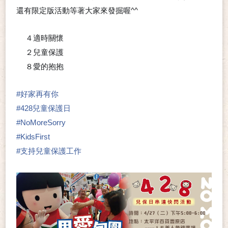
還有限定版活動等著大家來發掘喔^^
４適時關懷
❤️
２兒童保護
❤️
８愛的抱抱
❤️
#
好家再有你
#
428兒童保護日
#
NoMoreSorry
#
KidsFirst
#
支持兒童保護工作