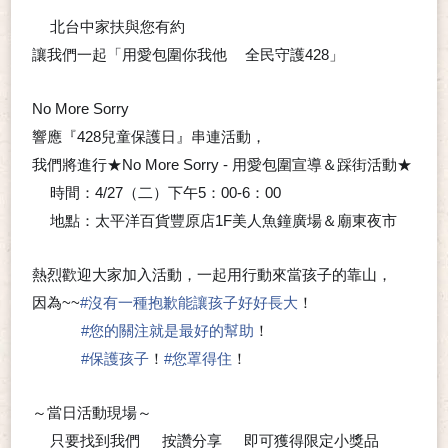
北台中家扶與您有約
💗
💗
讓我們一起「用愛包圍你我他
全民守護428」
♥
No More Sorry
響應『428兒童保護日』串連活動，
我們將進行★No More Sorry - 用愛包圍宣導＆踩街活動★
時間：4/27（二）下午5：00-6：00
💗
地點：太平洋百貨豐原店1F美人魚鐘廣場＆廟東夜市
💗
熱烈歡迎大家加入活動，一起用行動來當孩子的靠山，
因為~~
#
沒有一種抱歉能讓孩子好好長大
！
#
您的關注就是最好的幫助
！
#
保護孩子
！
#
您罩得住
！
～當日活動現場～
只要找到我們
按讚分享
即可獲得限定小獎品
▶
▶
▶