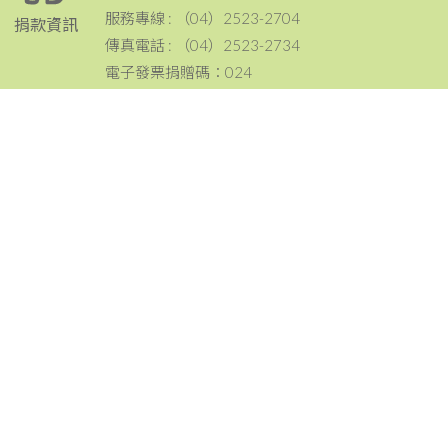
服務專線 : （04）2523-2704
捐款資訊
傳真電話 : （04）2523-2734
電子發票捐贈碼：024
電話：（04）2523-2704
傳真：（04）2523-2734
地址：420 台中市豐原區豐原大道三段199號
聯絡資訊
email：tcc@ccf.org.tw
北台中家扶中心粉絲專頁~邀請您按讚與分享^^