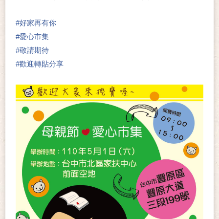
#
好家再有你
#
愛心市集
#
敬請期待
#
歡迎轉貼分享