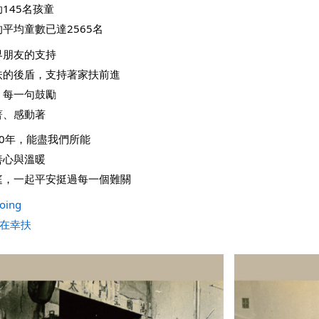
145名孩童
平均童數已達2565名
界朋友的支持
扶的後盾，支持著家扶前進
、每一句鼓勵
著、感動著
0年，能盡我們所能
善心與溫暖
庭，一起平安挺過每一個難關
oing
十在幸扶