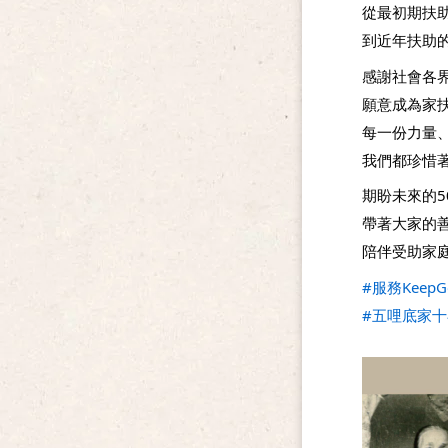
從最初期扶助
到近年扶助的
感謝社會各
願意成為家
每一份力量
我們都珍惜
期盼未來的5
帶著大家的
陪伴受助家
#服務KeepG
#五哩底家