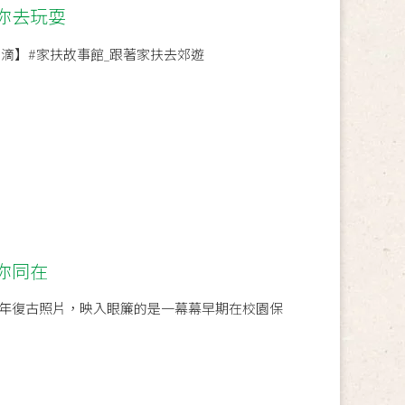
你去玩耍
滴滴】#家扶故事館_跟著家扶去郊遊
你同在
年復古照片，映入眼簾的是一幕幕早期在校園保