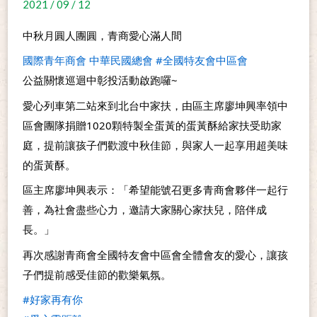
2021 / 09 / 12
中秋月圓人團圓，青商愛心滿人間
國際青年商會 中華民國總會
#全國特友會中區會
公益關懷巡迴中彰投活動啟跑囉~
愛心列車第二站來到北台中家扶，由區主席廖坤興率領中
區會團隊捐贈1020顆特製全蛋黃的蛋黃酥給家扶受助家
庭，提前讓孩子們歡渡中秋佳節，與家人一起享用超美味
的蛋黃酥。
區主席廖坤興表示：「希望能號召更多青商會夥伴一起行
善，為社會盡些心力，邀請大家關心家扶兒，陪伴成
長。」
再次感謝青商會全國特友會中區會全體會友的愛心，讓孩
子們提前感受佳節的歡樂氣氛。
#好家再有你