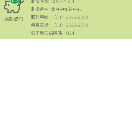
劃撥帳號 : 0027-1504
劃撥戶名 :北台中家扶中心
服務專線 : （04）2523-2704
捐款資訊
傳真電話 : （04）2523-2734
電子發票捐贈碼：024
電話：（04）2523-2704
傳真：（04）2523-2734
地址：420 台中市豐原區豐原大道三段199號
聯絡資訊
email：tcc@ccf.org.tw
北台中家扶中心粉絲專頁~邀請您按讚與分享^^