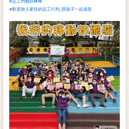
#志工們都好棒棒
#歡迎加入家扶的志工行列_陪孩子一起成長