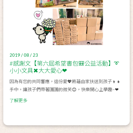
2019 / 08 / 23
#感謝文【第六屆希望書包🎒公益活動】➰
小小文具✖大大愛心❤
因為有您的共同響應，這份愛💖將藉由家扶送到孩子👦👧
手中，讓孩子們帶著🈵🈵的微笑😊，快樂開心上學趣~❤
了解更多