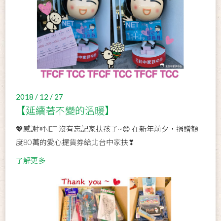
2018 / 12 / 27
【延續著不變的溫暖】
💖感謝➰NET 沒有忘記家扶孩子~😊 在新年前夕，捐贈額
度80萬的愛心提貨券給北台中家扶❣
了解更多