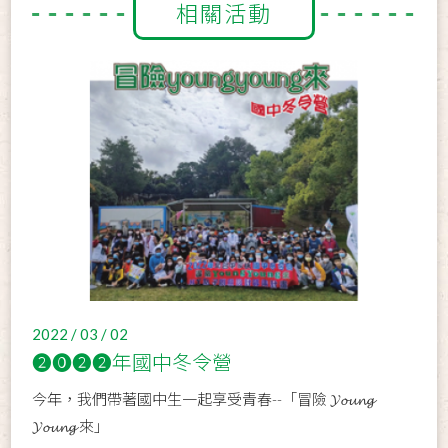
相關活動
2022 / 03 / 02
❷⓿❷❷年國中冬令營
今年，我們帶著國中生一起享受青春--「冒險 𝓨𝓸𝓾𝓷𝓰
𝓨𝓸𝓾𝓷𝓰 來」