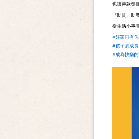
也讓善款發
『助貧、助
從生活小事
#好家再有你
#孩子的成
#成為快樂