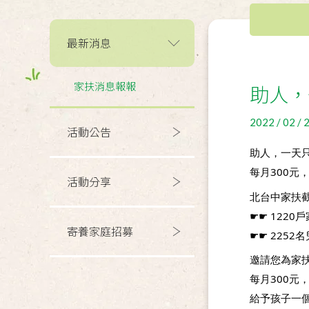
最新消息
家扶消息報報
助人，
2022 / 02 / 
活動公告
助人，一天只
每月300元
活動分享
北台中家扶
☛☛ 1220
寄養家庭招募
☛☛ 2252
邀請您為家
每月300元
給予孩子一