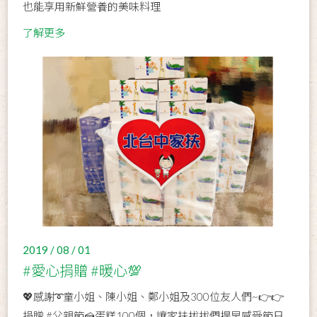
也能享用新鮮營養的美味料理
了解更多
2019 / 08 / 01
#愛心捐贈 #暖心💯
💖感謝➰童小姐、陳小姐、鄭小姐及300位友人們~👉👉
捐贈 #父親節🍰蛋糕100個，讓家扶拔拔們提早感受節日