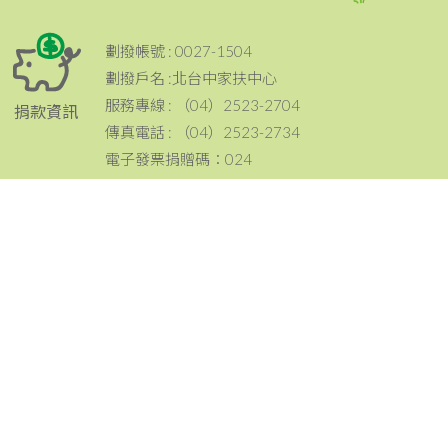
劃撥帳號 : 0027-1504
劃撥戶名 :北台中家扶中心
服務專線 : （04）2523-2704
捐款資訊
傳真電話 : （04）2523-2734
電子發票捐贈碼：024
電話：（04）2523-2704
傳真：（04）2523-2734
地址：420 台中市豐原區豐原大道三段199號
聯絡資訊
email：tcc@ccf.org.tw
北台中家扶中心粉絲專頁~邀請您按讚與分享^^