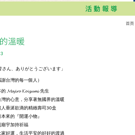
活動報導
首頁
的溫暖
23
皆さん、ありがとうございます」
感謝台灣的每一個人）
𝓲𝓻𝓸 𝓚𝓸𝓲𝔃𝓾𝓶𝓲 先生
台灣的心意，分享著無國界的溫暖
讓人垂涎欲滴的精緻壽司30盒
日本來的『開運小物』
到廟宇加持祈福
大家好運，生活平安的好好的渡過