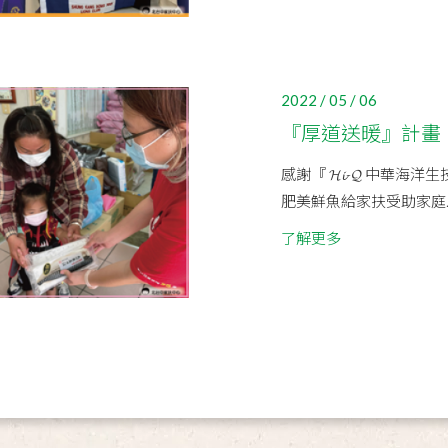
2022 / 05 / 06
『厚道送暖』計畫
感謝『 𝓗𝓲-𝓠 中華
肥美鮮魚給家扶受助家庭..
了解更多