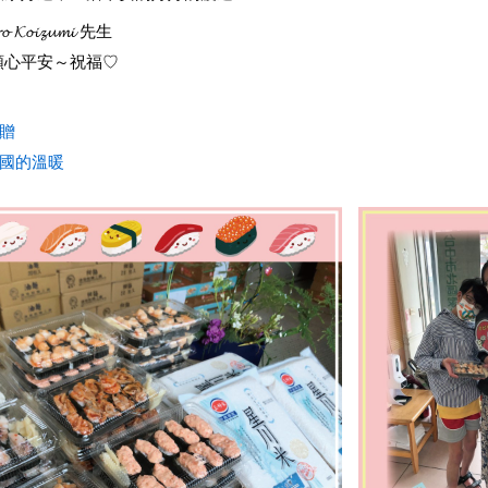
 𝓚𝓸𝓲𝔃𝓾𝓶𝓲 先生
順心平安～祝福♡
贈
異國的溫暖