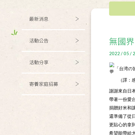
最新消息
無國界
活動公告
2022 / 05 / 
活動分享
「台湾の
　　（譯：
寄養家庭招募
謝謝來自日本的 𝓜𝓪
帶著一份愛
捐贈好米和
還準備了從
更貼心的拿
希望能帶給