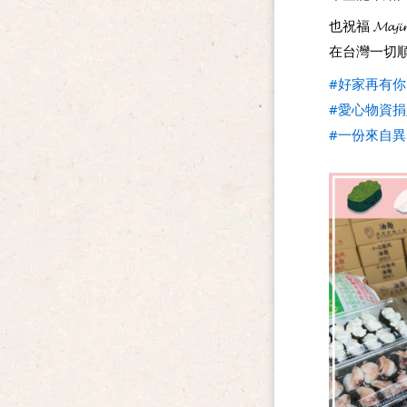
也祝福 𝓜𝓪𝓳𝓲𝓻
在台灣一切
#好家再有你
#愛心物資捐
#一份來自