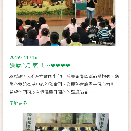
2019 / 11 / 16
送愛心到家扶～❤❤❤❤
🙏感謝 #大雅區六寶國小 師生募集🎄🎅聖誕節禮物🎁，送
愛心💖給家扶中心的孩童們，為弱勢家庭盡一份心力💪，
希望他們可以有個溫馨且開心的聖誕節🎄。
了解更多