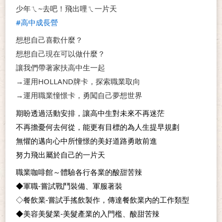
少年ㄟ~去吧！飛出哩ㄟ一片天
#高中成長營
想想自己喜歡什麼？
想想自己現在可以做什麼？
讓我們帶著家扶高中生一起
→運用HOLLAND牌卡，探索職業取向
→運用職業憧憬卡，勇闖自己夢想世界
期盼透過活動安排，讓高中生對未來不再迷茫
不再擔憂何去何從，能更有目標的為人生提早規劃
無懼的邁向心中所憧憬的美好道路勇敢前進
努力飛出屬於自己的一片天
職業咖啡館～體驗各行各業的酸甜苦辣
◆軍職-嘗試戰鬥裝備、軍服著裝
◇餐飲業-嘗試手搖飲製作，傳達餐飲業內的工作類型
◆美容美髮業-美髮產業的入門檻、酸甜苦辣