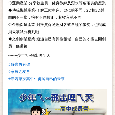
◇運動產業-分享救生員、健身教練及潛水等各項夯的產業
◆傳統機械產業-了解工廠車床、CNC的不同，2D和3D製
圖的不一樣，擁有不同技術，其收入就不同
◇金融保險產業-對投資保險理財各式各種的優劣，也讓成
員去嚐試分析判斷
◆文創創業產業-透過自己有興趣領域、自己的才能去開創
另一條道路
-------少年ㄟ~飛出哩ㄟ天
#好家再有你
#家扶之友會
#帶著家扶高中生勇闖自己的未來