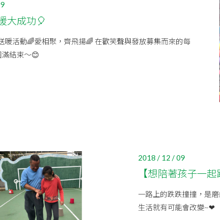
09
暖大成功🎈
末送暖活動🌈愛相聚，齊飛揚🌈 在歡笑聲與發放募集而來的每
滿結束～😊
2018 / 12 / 09
【想陪著孩子一起
一路上的跌跌撞撞，是磨
生活就有可能會改變~❤