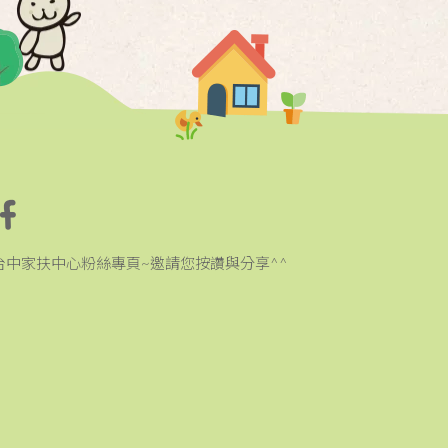
台中家扶中心粉絲專頁~邀請您按讚與分享^^