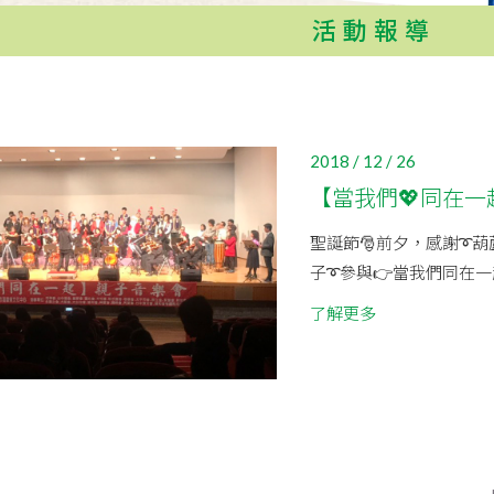
活動報導
2018 / 12 / 26
【當我們💖同在一起】
聖誕節🎅前夕，感謝➰葫
子➰參與👉當我們同在一
了解更多