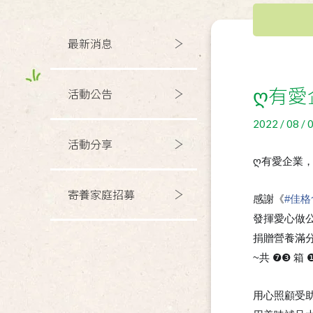
最新消息
ღ有愛
活動公告
2022 / 08 / 
活動分享
ღ有愛企業
寄養家庭招募
感謝《
#
佳格
發揮愛心做
捐贈營養滿
~共 ❼❸ 箱 
用心照顧受