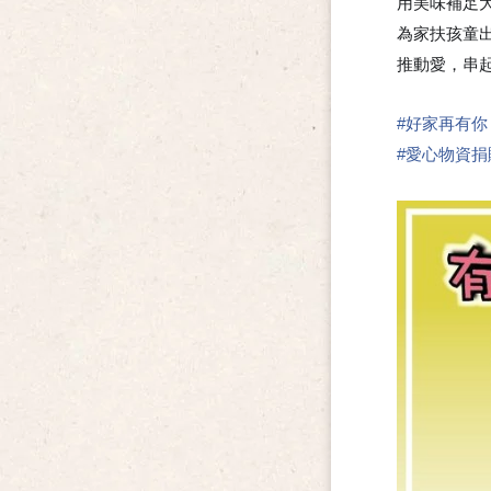
用美味補足
為家扶孩童
推動愛，串
#
好家再有你
#
愛心物資捐