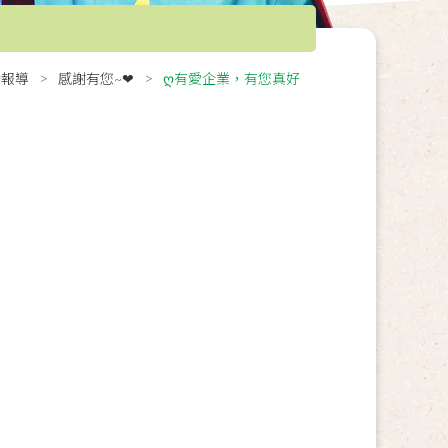
動報導
感謝有您~❤
ღ有愛企業，有您真好