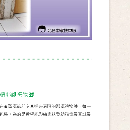
捐贈耶誕禮物🎁
🎄聖誕節前夕🔔送來🈵🈵的耶誕禮物🎁，每一
包裝，為的是希望能帶給家扶受助孩童最真誠最