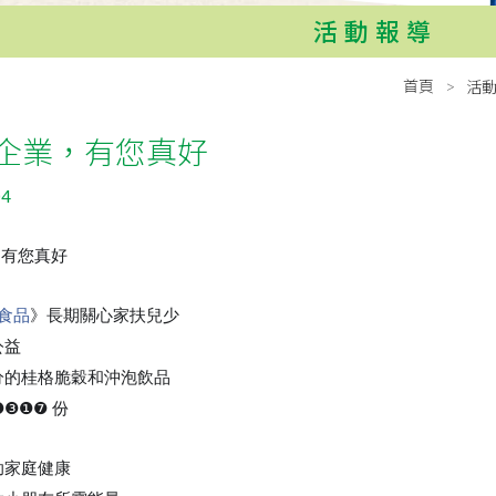
活動報導
首頁
活
企業，有您真好
04
，有您真好
食品
》長期關心家扶兒少
公益
分的桂格脆穀和沖泡飲品
❶❸❶❼ 份
助家庭健康