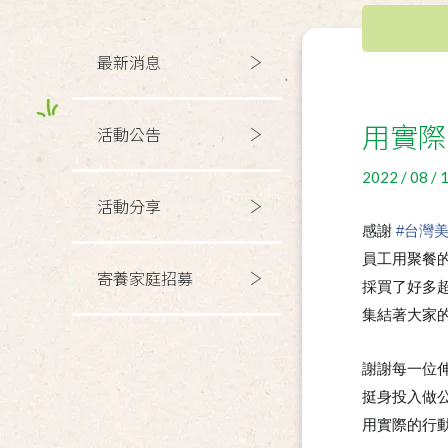
最新消息
用實際
活動公告
2022 / 08 / 
活動分享
感謝
#
台灣
員工用聚餐
寄養家庭招募
採買了好多
集結著大家
謝謝每一位
挺身投入做
用實際的行