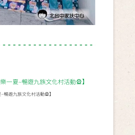
樂一夏~暢遊九族文化村活動🎡】
~暢遊九族文化村活動🎡】