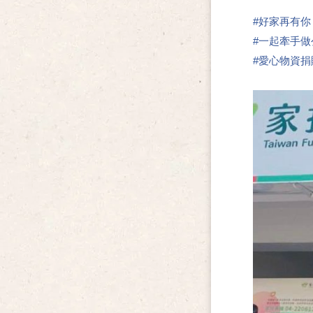
#
好家再有你
#
一起牽手做
#
愛心物資捐