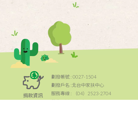
劃撥帳號 : 0027-1504
劃撥戶名 :北台中家扶中心
服務專線 : （04）2523-2704
捐款資訊
傳真電話 : （04）2523-2734
電子發票捐贈碼：024