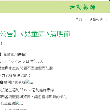
活動報導
首頁
活動報導
公告】#兒童節 #清明節
31
】兒童節/清明節
 日 ➫ ¹¹² ♡ 4 月 5 日 休假5天
兒童與家庭的問題不因連假而耽擱
方管道獲得協助：
❺ ❼福利諮詢專線
接衛生福利部1957福利諮詢專線
部門各項服務與資源，讓您獲得即時的協助
❸ 保護專線