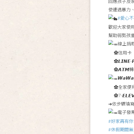
回應孩子及
使遭遇暴力
#愛心
歡迎大家使
幫助弱勢孩
線上捐
✿信用卡
✿𝙇𝙄𝙉𝙀-𝙋
✿𝘼𝙏𝙈
𝙒𝙖𝙒
✿全家便
✿7-𝙀𝙇𝙀
➔依步驟填
電子發
#好家再有你
#休假期間無