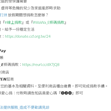
家庭的受保護需要
、虐待等危機的兒少及家庭能即時求助
不打烊
放假期間想捐款怎麼辦？
用『
#線上捐款
』或『
#WaWa_E條碼捐款
』
童，給予一份穩定生活
款：
https://donate.ccf.org.tw/24
𝙖𝙮
轉帳
𝙖_𝙀條碼捐款：
https://reurl.cc/dX7jQ8
利商店
𝙀𝙉超商
寫您的基本及相關資料，至便利商店櫃台繳費，即可完成捐款手續。
票愛心捐：付款時請告知店員愛心碼『⓿❷❹』即可
法提供服務_造成不便敬請見諒