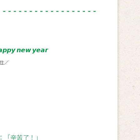
 𝙣𝙚𝙬 𝙮𝙚𝙖𝙧
住／
：「辛苦了！」