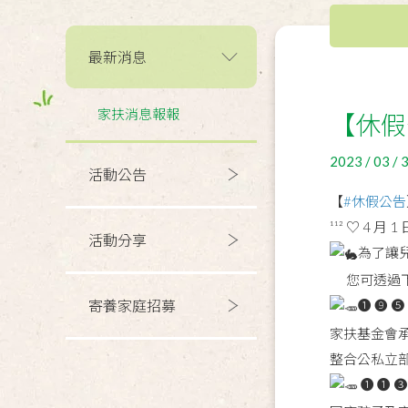
最新消息
家扶消息報報
【休假
2023 / 03 / 
活動公告
【
#休假公告
¹¹² ♡ 4 月 1
活動分享
為了讓
您可透過下
寄養家庭招募
❶ ❾ 
家扶基金會承
整合公私立
❶ ❶ 