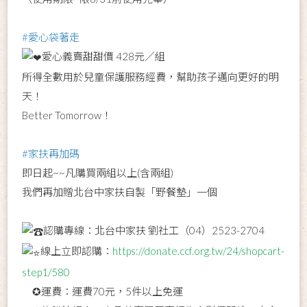
#愛心袋著走
愛心義賣甜甜價 428元／組
所得全數用於兒童保護服務經費，幫助孩子邁向更好的明
天！
Better Tomorrow！
#家扶再加碼
即日起~~凡購買兩組以上(含兩組)
我們再加贈北台中家扶自製「野餐墊」一個
認購專線：北台中家扶 劉社工（04）2523-2704
線上立即認購：
https://donate.ccf.org.tw/24/shopcart-
step1/580
✪運費：運費70元，5件以上免運