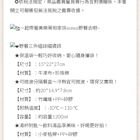
✪依稅法規定，商品義賣屬買賣行為含對價關係，本會
開立可報帳但無法抵稅之義賣收據。
一起帶著美樂蒂和家扶wawa野餐去吧~
野餐三件組詳細資訊
★保溫袋～輕巧好收納，愛心隨身攜袋！
【尺寸】：15*22*27cm
【材質】：牛津布+珍珠棉
★可微波分隔餐盒～冷熱宜可微波，環保又實用！
【尺寸】: 約20*14.9*7.8cm
【材質】：竹纖維+PP+矽膠
【耐熱溫度】：-10℃－110 ℃
【容量】：約容量1200ml
★湯杯附匙～飲料湯品享美味，好喝更好拍！
【材質】：小麥秸稈+PP+矽膠