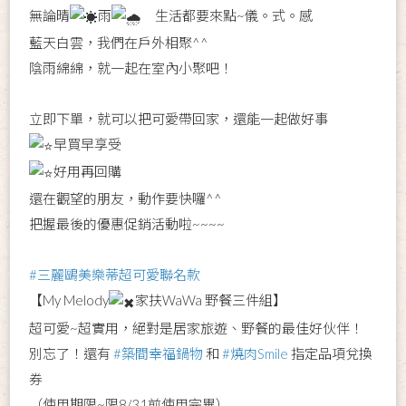
無論晴
雨
生活都要來點~儀。式。感
藍天白雲，我們在戶外相聚^^
陰雨綿綿，就一起在室內小聚吧！
立即下單，就可以把可愛帶回家，還能一起做好事
早買早享受
好用再回購
還在觀望的朋友，動作要快囉^^
把握最後的優惠促銷活動啦~~~~
#三麗鷗美樂蒂超可愛聯名款
【My Melody
家扶WaWa 野餐三件組】
超可愛~超實用，絕對是居家旅遊、野餐的最佳好伙伴！
別忘了！還有
#築間幸福鍋物
和
#燒肉Smile
指定品項兌換
券
（使用期限~限8/31前使用完畢）