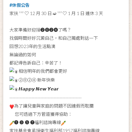
#休假公告
家扶 ¹¹² ♡ 12 月 30 日 ➫ ¹¹³ ♡ 1 月 1 日 連休 3 天
大家準備好迎接❷⓿❷❹了嗎？
找個時間好好沉澱自己，和自己獨處對話一下
回想2023年的生活點滴
無論過的如何
都記得告訴自己：辛苦了！
相信明年的我們都會更好
②⓪②④ 新年快樂
𝙃𝙖𝙥𝙥𝙮 𝙉𝙚𝙬 𝙔𝙚𝙖𝙧
-------------------------------------------------
為了讓兒童與家庭的問題不因連假而耽擱
您可透過下方管道獲得協助：
❶ ❾ ❺ ❼福利諮詢專線
家扶基金會承接衛生福利部1957福利諮詢專線