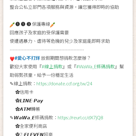
整合公私立部門各項服務與資源，讓您獲得即時的協助
❶ ❶ ❸ 保護專線
回應孩子及家庭的受保護需要
使遭遇暴力、虐待等危機的兒少及家庭能即時求助
-------------------------------------------------
#愛心不打烊
放假期間想捐款怎麼辦？
歡迎大家使用『
#線上捐款
』或『
#WaWa_E條碼捐款
』幫
助弱勢孩童，給予一份穩定生活
✎線上捐款：
https://donate.ccf.org.tw/24
✿信用卡
✿𝙇𝙄𝙉𝙀-𝙋𝙖𝙮
✿𝘼𝙏𝙈轉帳
✎𝙒𝙖𝙒𝙖_𝙀條碼捐款：
https://reurl.cc/dX7jQ8
✿全家便利商店
✿7-𝙀𝙇𝙀𝙑𝙀𝙉超商