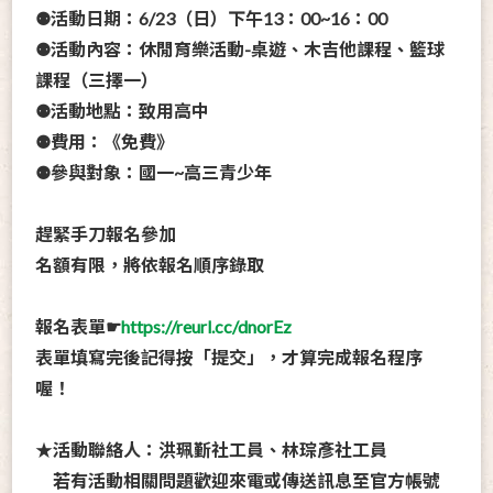
⚉活動日期：6/23（日）下午13：00~16：00
⚉活動內容：休閒育樂活動-
桌遊
、
木吉他
課程、
籃球
課程（三擇一）
⚉活動地點：致用高中
⚉費用：《免費》
⚉參與對象：國一~高三青少年
趕緊手刀報名參加
名額有限，將依報名順序錄取
報名表單☛
https://reurl.cc/dnorEz
表單填寫完後記得按「提交」，才算完成報名程序
喔！
★活動聯絡人：洪珮斳社工員、林琮彥社工員
若有活動相關問題歡迎來電或傳送訊息至官方帳號