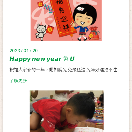
2023 / 01 / 20
𝙃𝙖𝙥𝙥𝙮 𝙣𝙚𝙬 𝙮𝙚𝙖𝙧 兔 𝙐
祝福大家新的一年，動如脫兔 兔飛猛進 兔年好運擋不住
了解更多