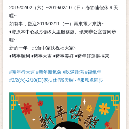
2019/02/02（六）~2019/02/10（日）春節連假休 9 天
喔~
如有事，歡迎2019/02/11（一）再來電／來訪~
♦豐原本中心及沙鹿&大里服務處、環東辦公室皆同步
喔~
新的一年，北台中家扶祝福大家~
♦豬事順利 ♦豬事大吉 ♦豬事美好 ♦豬年好運摳摳來
#
豬年行大運
#
新年新氣象
#
吃滿睡滿
#
福氣年
#2/2(六)-2/10(日)家扶休假9天喔~
#
服務處同步