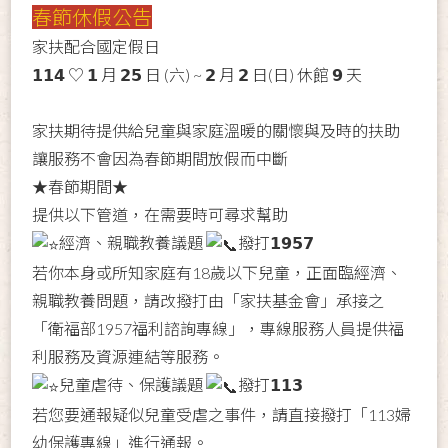
春節休假公告
家扶配合國定假日
𝟭𝟭𝟰 ♡ 𝟭 月 𝟮𝟱 日 (六) ~ 𝟮 月 𝟮 日(日) 休館 𝟵 天
家扶期待提供給兒童與家庭溫暖的關懷與及時的扶助
讓服務不會因為春節期間放假而中斷
★春節期間★
提供以下管道，在需要時可尋求幫助
經濟、親職教養議題
撥打𝟭𝟵𝟱𝟳
若你本身或所知家庭有18歲以下兒童，正面臨經濟、
親職教養問題，請改撥打由「家扶基金會」承接之
「衛福部1957福利諮詢專線」，專線服務人員提供福
利服務及資源連結等服務。
兒童虐待、保護議題
撥打𝟭𝟭𝟯
若您要通報疑似兒童受虐之事件，請直接撥打「113婦
幼保護專線」進行通報。