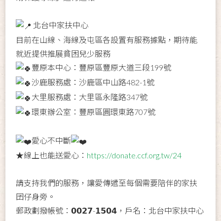
北台中家扶中心
目前在山線、海線及屯區各設置有服務據點，期待能
就近提供推展貧困兒少服務
豐原本中心：豐原區豐原大道三段199號
沙鹿服務處：沙鹿區中山路482-1號
大里服務處：大里區永隆路347號
環東辦公室：豐原區圓環東路707號
愛心不中斷
★線上也能送愛心：
https://donate.ccf.org.tw/24
請支持我們的服務，讓愛傳遞至每個需要陪伴的家扶
囝仔身旁。
郵政劃撥帳號：𝟬𝟬𝟮𝟳-𝟭𝟱𝟬𝟰，戶名：北台中家扶中心