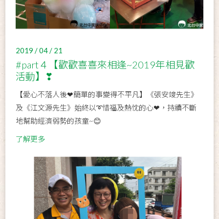
2019 / 04 / 21
#part４【歡歡喜喜來相逢~2019年相見歡
活動】❣
【愛心不落人後❤簡單的事變得不平凡】《張安竣先生》
及《江文源先生》始終以➰惜福及熱忱的心❤，持續不斷
地幫助經濟弱勢的孩童~😊
了解更多