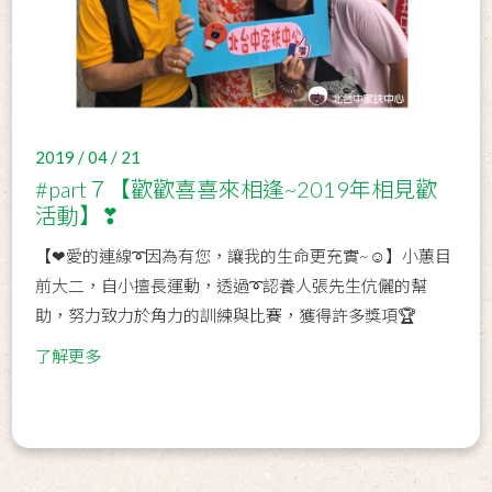
2019 / 04 / 21
#part７【歡歡喜喜來相逢~2019年相見歡
活動】❣
【❤愛的連線➰因為有您，讓我的生命更充實~☺】小蕙目
前大二，自小擅長運動，透過➰認養人張先生伉儷的幫
助，努力致力於角力的訓練與比賽，獲得許多獎項🏆
了解更多