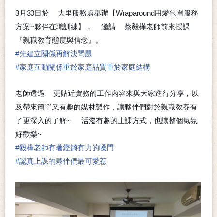
3月30日於
大里服務處舉辦【Wraparound用愛包圍服務
➰
方案~夥伴在職訓練】，
邀請
蔡毅樺老師前來授課
👏
➰
👉
『親職教育態度與信念』。
#
先建立關係再解決問題
#
家庭互動關係重於家庭品質重於家庭結構
老師透過
更貼近實務的工作內容來與大家進行分享，以
▶
及帶來簡單又有趣的媒材製作，讓夥伴們對於親職教養有
了更深入的了解~
活潑有趣的上課方式，也讓整個氣氛
☺
好歡樂~
😄
#
毅樺老師有著鏗鏘有力的嗓門
#
認真上課的夥伴們最可愛惹