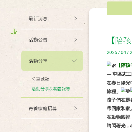
最新消息
【陪孩
活動公告
2025 / 04 / 
活動分享
【陪孩
— 屯區志
分享感動
在春日陽光
活動分享&媒體報導
旅程」
孩子們在昆
寄養家庭招募
帶回家和家
在動物園裡
睛閃著光，