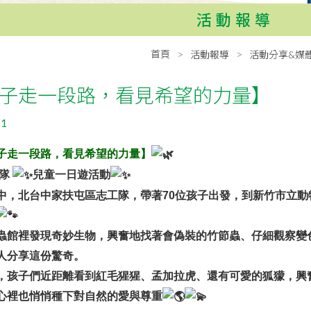
活動報導
首頁
活動報導
活動分享&媒
子走一段路，看見希望的力量】
21
子走一段路，看見希望的力量】
工隊
兒童一日遊活動
中，北台中家扶屯區志工隊，帶著70位孩子出發，到新竹市立動物園
蟲館裡發現奇妙生物，興奮地找著會偽裝的竹節蟲、仔細觀察變
人分享這份驚奇。
，孩子們近距離看到紅毛猩猩、孟加拉虎、還有可愛的狐獴，興
心裡也悄悄種下對自然的愛與尊重