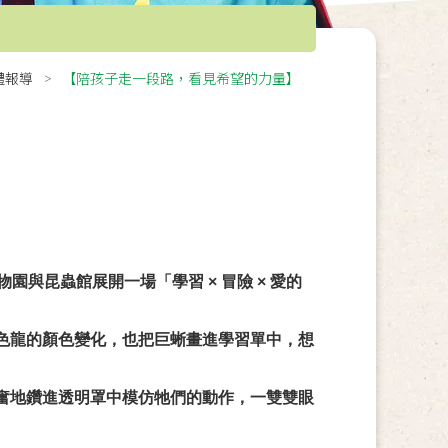
體報導
【陪孩子走一段路，看見希望的力量】
與昆蟲館展開一場「學習 × 冒險 × 愛的
色龍的顏色變化，也把巨蜥畫進學習單中，想
奮地鑽進透明罩中模仿牠們的動作，一雙雙眼