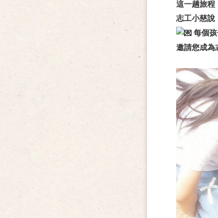
這一趟旅程
志工小慈說
每個孩
邀請您成為