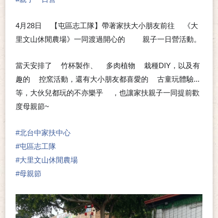
4月28日
【屯區志工隊】帶著家扶大小朋友前往
《大
➰
➰
里文山休閒農場》一同渡過開心的
親子一日營活動。
👉
👉
當天安排了
竹杯製作、
多肉植物
栽種DIY，以及有
✅
✅
🌵
趣的
控窯活動，還有大小朋友都喜愛的
古童玩體驗...
✅
✅
等，大伙兒都玩的不亦樂乎
，也讓家扶親子一同提前歡
😃
度母親節~
❤
❤
❤
#
北台中家扶中心
#
屯區志工隊
#
大里文山休閒農場
#
母親節