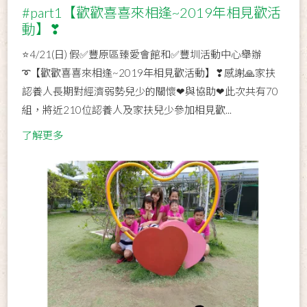
#part1【歡歡喜喜來相逢~2019年相見歡活
動】❣
⭐4/21(日) 假✅豐原區臻愛會館和✅豐圳活動中心舉辦
➰【歡歡喜喜來相逢~2019年相見歡活動】❣感謝🙏家扶
認養人長期對經濟弱勢兒少的關懷❤與協助❤此次共有70
組，將近210位認養人及家扶兒少參加相見歡...
了解更多