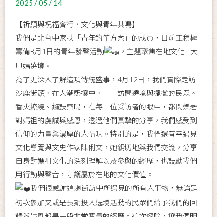
2025 / 05 / 14
【祈願與祝福齊行，文化與青年共鳴】
我們是北台中家扶「青年釣竿方案」的成員，目前正積極
籌備8月1日的青年發聲活動
，主題聚焦在地文化—大
甲媽遶境。
為了更深入了解這項傳統盛事，4月12日，我們實際走訪
沙鹿街頭，在人潮熙攘中，一一訪問遶境與擺攤的民眾。
香火繚繞、鑼鼓齊鳴，在每一位受訪者的眼中，都閃爍著
對媽祖的虔誠與感恩，透過他們真摯的分享，我們感受到
信仰的力量與濃厚的人情味。特別的是，我們還有幸遇見
文化導覽與文史作家陳俐文，她親切地與我們交流，分享
自身對媽祖文化的深刻理解以及參與的經歷，也鼓勵我們
用行動與聲音，守護屬於在地的文化價值。
我們很感謝這趟街訪中所遇見的所有人事物，無論是
初次參加又或是長期投入遶境活動的民眾們給予我們的回
饋與鼓勵都是一段非常寶貴的經歷。這次經驗，讓我們明