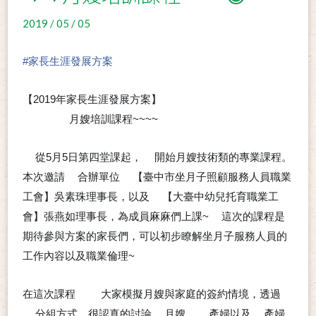
2019 / 05 / 05
#
家長生涯發展方案
【2019年家長生涯發展方案】
月嫂培訓課程~~~~
➡️
➡️
😁
從5月5日第四堂課起，
開始月嫂技術類的專業課程。
❤
👉
本次邀請
合辦單位
【臺中市坐月子照顧服務人員職業
➰
➡
工會】吳素珠理事長，以及
【大臺中幼兒托育職業工
➡
會】張燕如理事長，為成員麻麻們上課~
這次的課程是
💖
期待參與方案的家長們，可以初步瞭解坐月子服務人員的
工作內容以及職業倫理~
😊
在這次課程
大家模擬月嫂與家庭的簽約情境，透過
➡
➡
分組方式，很認真的討論
月嫂、
產婦以及
產婦