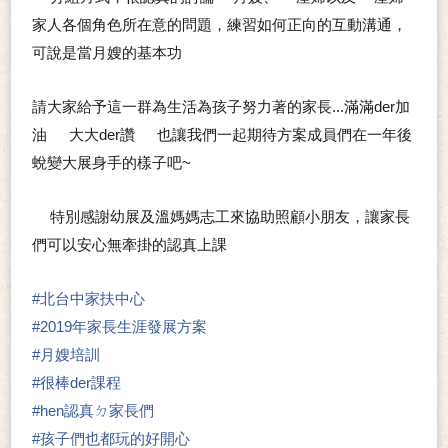
➰
🙂
🙂
🙂
家人各個角色所在意的問題，練習如何正向的互動溝通，
可說是當月嫂的基本功
👍
請大家給予這一群為生活為孩子努力著的家長...滿滿der加
油
大大der讚
也讓我們一起期待方案成員們在一年後
👏
👍
蛻變大展身手的樣子吧~
😉
特別感謝幼展及溫媽媽志工來協助照顧小朋友，讓家長
☺
們可以安心無牽掛的認真上課
❤
❤
❤
#
北台中家扶中心
#
2019年家長生涯發展方案
#
月嫂培訓
#
很棒der課程
#
hen認真ㄉ家長們
#
孩子們也都玩的好開心