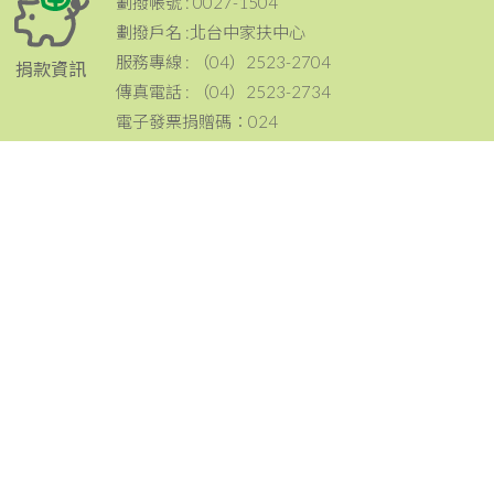
劃撥帳號 : 0027-1504
劃撥戶名 :北台中家扶中心
服務專線 : （04）2523-2704
捐款資訊
傳真電話 : （04）2523-2734
電子發票捐贈碼：024
電話：（04）2523-2704
傳真：（04）2523-2734
地址：420 台中市豐原區豐原大道三段199號
聯絡資訊
email：tcc@ccf.org.tw
北台中家扶中心粉絲專頁~邀請您按讚與分享^^