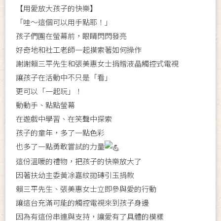
【用愛放大孩子的快樂】
「哇～這個可以用手點耶！」
孩子們圍在螢幕前，眼睛閃閃發亮
好奇地和社工老師一起摸索著如何操作
謝謝賴三平先生和張美惠女士捐贈液晶觸控式電視
讓孩子在活動中不只是「看」
更可以「一起玩」！
動動手、點點螢幕
在遊戲中學習、在笑聲中探索
孩子的童年，多了一點色彩
也多了一點勇敢嘗試的力量
這份溫暖的禮物，把孩子的快樂放大了
因著扶幼主委黃凃嘉紋拋磚引玉捐款
賴三平先生、張美惠女士立即參與愛的行動
讓這台充滿可能的觸控電視來到孩子身邊
因為有這份串連與支持，讓愛有了具體的模樣