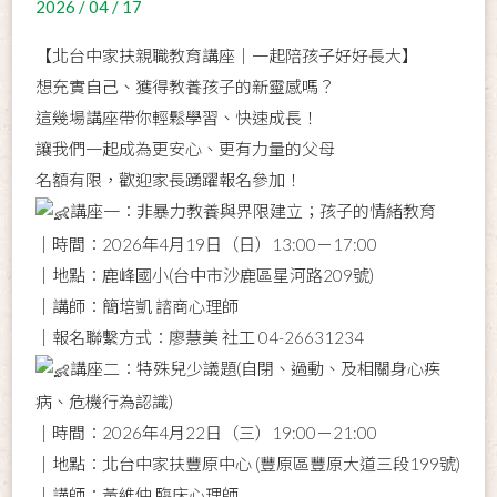
2026 / 04 / 17
【北台中家扶親職教育講座｜一起陪孩子好好長大】
想充實自己、獲得教養孩子的新靈感嗎？
這幾場講座帶你輕鬆學習、快速成長！
讓我們一起成為更安心、更有力量的父母
名額有限，歡迎家長踴躍報名參加！
講座一：非暴力教養與界限建立；孩子的情緒教育
｜時間：2026年4月19日（日）13:00－17:00
｜地點：鹿峰國小(台中市沙鹿區星河路209號)
｜講師：簡培凱 諮商心理師
｜報名聯繫方式：廖慧美 社工 04-26631234
講座二：特殊兒少議題(自閉、過動、及相關身心疾
病、危機行為認識)
｜時間：2026年4月22日（三）19:00－21:00
｜地點：北台中家扶豐原中心 (豐原區豐原大道三段199號)
｜講師：黃維仲 臨床心理師