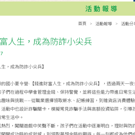
活動報導
首頁
活動報導
活動分
富人生，成為防詐小尖兵
07
人生，成為防詐小尖兵】
辦的國小夏令營-【錢進財富人生，成為防詐小尖兵】，透過兩天一夜
孩子們在過程中學會管理金錢、保持警覺，並將這些能力帶進日常生
合趣味與挑戰——從職業選擇領取薪水、記帳練習，到雜貨店消費體
。活動中也設計詐騙關卡，模擬常見詐騙手法與高額投資陷阱，引導
日常生活中。
氛熱烈，闖關遊戲中笑聲不斷，孩子們在活動中逐漸明白，理財與防
從闖關成功時的成就感，到領取夢想金時的期待，每一刻都成為他們