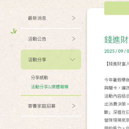
最新消息
錢進財
活動公告
2025 / 09 / 
活動分享
【錢進財富
分享感動
今年暑假舉
活動分享&媒體報導
與關卡，讓
活動內容結
出消費決策
寄養家庭招募
斷」深植在
營隊現場氣
用的能力。