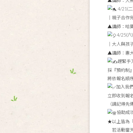
▲講師：大
4/21(
｜親子合作
▲講師：哈寶
4/25
｜大人與孩
▲講師：惠
趕緊手
採『預約制
將依報名順
加入我們『
立即收到報
（請記得先
協助成
★以上皆為
若活動當天