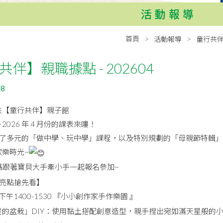
活動報導
首頁
活動報導
童行共
伴】親職據點 - 202604
18
扶【童行共伴】親子館
026 年 4 月份的課表來嘍！
排了多元的「做中學、玩中學」課程，以及特別規劃的「母親節特輯
歡樂時光~
媽跟著寶貝大手牽小手一起報名參加~
動亮點搶先看】
) 下午1400-1530 『小小創作家手作樂園 』
星的盆栽」DIY：使用黏土搭配創意造型，親手捏出宛如滿天星般的