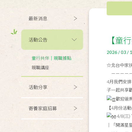
最新消息
【童行共
活動公告
2026 / 03 / 
童行共伴｜親職據點
☆北台中家
親職講座
－－－－－2
4月我們安
活動分享
子一起共享
歡迎爸
【4月份活
寄養家庭招募
4/8(三
｜「開滿星