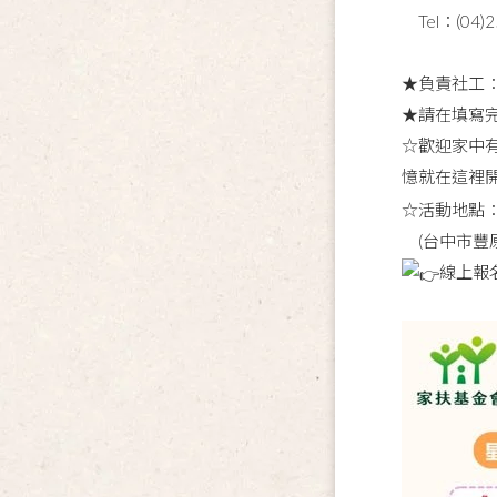
Tel：(04)2
★負責社工
★請在填寫
☆歡迎家中有
憶就在這裡開
☆活動地點
(台中市豐原
線上報