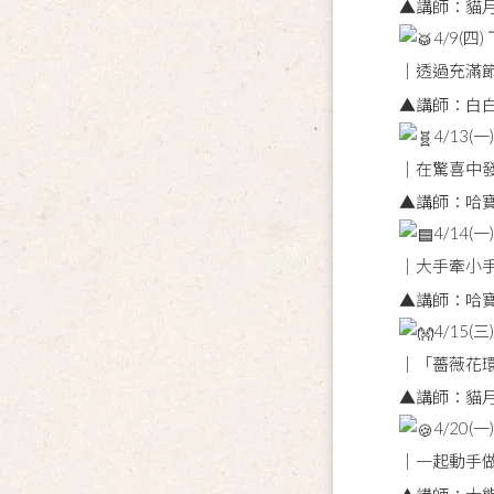
▲講師：貓月
4/9(四
｜透過充滿
▲講師：白
4/13
｜在驚喜中發
▲講師：哈寶
4/14(
｜大手牽小
▲講師：哈寶
4/15(
｜「薔薇花環
▲講師：貓月
4/20(
｜一起動手