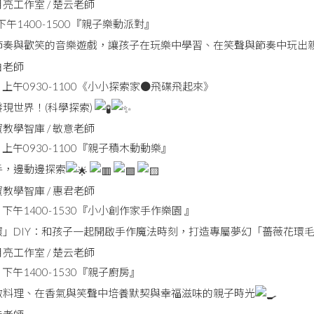
亮工作室 / 楚云老師
) 下午1400-1500『親子樂動派對』
節奏與歡笑的音樂遊戲，讓孩子在玩樂中學習、在笑聲與節奏中玩出
白老師
(一) 上午0930-1100《小小探索家●飛碟飛起來》
現世界！(科學探索)
教學智庫 / 敏意老師
一) 上午0930-1100『親子積木動動樂』
手，邊動邊探索
教學智庫 / 惠君老師
三) 下午1400-1530『小小創作家手作樂園 』
」DIY：和孩子一起開啟手作魔法時刻，打造專屬夢幻「薔薇花環毛
亮工作室 / 楚云老師
一) 下午1400-1530『親子廚房』
做料理、在香氣與笑聲中培養默契與幸福滋味的親子時光