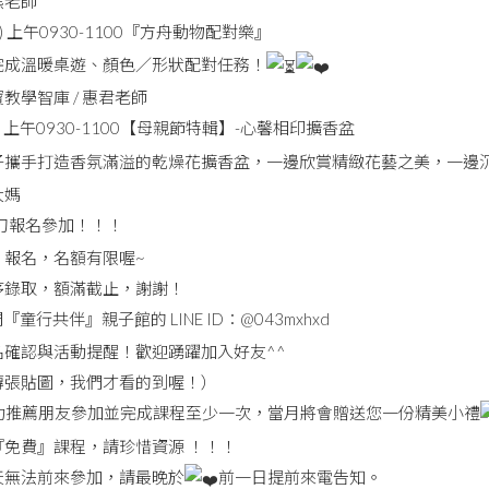
熊老師
二) 上午0930-1100『方舟動物配對樂』
完成溫暖桌遊、顏色／形狀配對任務！
教學智庫 / 惠君老師
(六) 上午0930-1100【母親節特輯】-心馨相印擴香盆
子攜手打造香氛滿溢的乾燥花擴香盆，一邊欣賞精緻花藝之美，一邊
大媽
刀報名參加！！！
』報名，名額有限喔~
序錄取，額滿截止，謝謝！
童行共伴』親子館的 LINE ID：@043mxhxd
名確認與活動提醒！歡迎踴躍加入好友^^
傳張貼圖，我們才看的到喔！）
功推薦朋友參加並完成課程至少一次，當月將會贈送您一份精美小禮
『免費』課程，請珍惜資源 ！！！
無法前來參加，請最晚於
前一日提前來電告知。