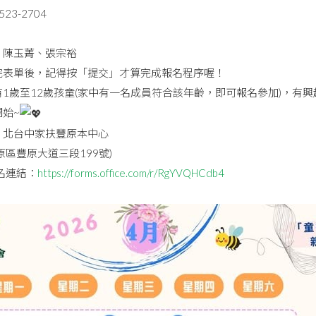
523-2704
：陳玉菁、張宗裕
完表單後，記得按「提交」才算完成報名程序喔！
1歲至12歲孩童(家中有一名成員符合該年齡，即可報名參加)，有
始~
：北台中家扶豐原本中心
區豐原大道三段199號)
名連結：
https://forms.office.com/r/RgYVQHCdb4