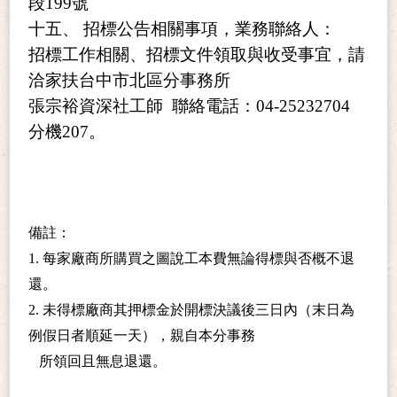
段199號
十五、 招標公告相關事項，業務聯絡人：
招標工作相關、招標文件領取與收受事宜，請
洽家扶
台中市北區
分事務所
張宗裕資深社工師 聯絡電話：
04-25232704
分機207
。
備註：
1. 每家廠商所購買之圖說工本費無論得標與否概不退
還。
2. 未得標廠商其押標金於開標決議後三日內（末日為
例假日者順延一天），親自本分事務
所領回且無息退還。