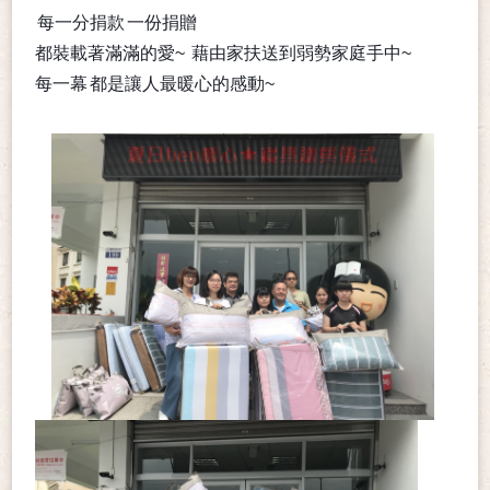
每一分捐款
一份捐贈
都裝載著滿滿的愛~
藉由家扶送到弱勢家庭手中~
每一幕
都是讓人最暖心的感動~