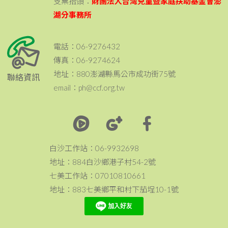
支票抬頭：
財團法人台灣兒童暨家庭扶助基金會澎
湖分事務所
電話：06-9276432
傳真：06-9274624
地址：880澎湖縣馬公市成功街75號
聯絡資訊
email：ph@ccf.org.tw
白沙工作站：06-9932698
地址：884白沙鄉港子村54-2號
七美工作站：07010810661
地址：883七美鄉平和村下茄埕10-1號