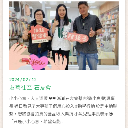
2024 / 02 / 12
友善社區-石友會
小小心意，大大溫暖 ❤❤ 澎湖石友會蔡志福(小魚兒)理事
長 近日看見了大專孩子們用心投入 #助學行動 於是主動聯
繫，想將協會拍賣的藝品收入樂捐 小魚兒理事長表示😎
「只是小小心意，希望有能...