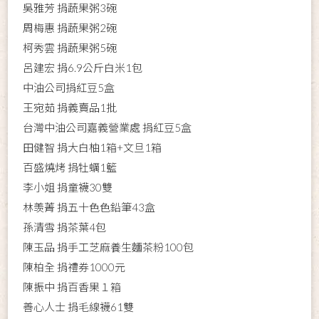
吳雅芳 捐蔬果粥3碗
周梅惠 捐蔬果粥2碗
柯秀雲 捐蔬果粥5碗
呂建宏 捐6.9公斤白米1包
中油公司捐紅豆5盒
王宛茹 捐義賣品1批
台灣中油公司嘉義營業處 捐紅豆5盒
田健智 捐大白柚1箱+文旦1箱
百盛燒烤 捐牡蠣1籃
李小姐 捐童襪30雙
林羡菁 捐五十色色鉛筆43盒
孫清雪 捐茶葉4包
陳玉品 捐手工芝麻養生麵茶粉100包
陳柏全 捐禮券1000元
陳振中 捐百香果１箱
善心人士 捐毛線襪61雙