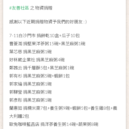
#友善社區
之 物資捐贈
感謝以下近期捐贈物資予我們的好朋友 : )
7-11白沙門市 捐餅乾10盒+瓜子10包
曹菱洳 捐堅果洋蔘粥15碗+黑芝麻粥1碗
葉芯慈 捐黑芝麻粥1碗
好秝葳企業社 捐黑芝麻粥4碗
鄭茜云 捐千層酥5包+黑芝麻粥1碗
郭有杉 捐黑芝麻粥5碗+蝦餅1包
郭家綸 捐黑芝麻粥1碗
郭驊瑩 捐黑芝麻粥1碗
郭彥彤 捐黑芝麻粥1碗
蘭惠如 捐糯米棗7包+養生粥9碗+蝦餅5包+養生雞8包+義
大利麵2包
歐兔咖啡藍昌店 捐洋蔘養生粥14碗+蔬果粥8碗