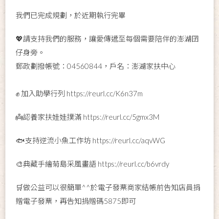
我們已完成規劃，於近期執行完畢
💖請支持我們的服務，讓愛傳遞至每個需要陪伴的澎湖囝
仔身旁。
郵政劃撥帳號：04560844，戶名：澎湖家扶中心
✊ 加入助學行列
https://reurl.cc/K6n37m
👼認養家扶娃娃撲滿
https://reurl.cc/5gmx3M
🐟支持逆流小魚工作坊
https://reurl.cc/aqvWG
🎨典藏手繪菊島采風畫語
https://reurl.cc/b6vrdy
🛒做公益可以很簡單^^於電子發票商家結帳前告知店員捐
贈電子發票，再告知捐贈碼5875即可