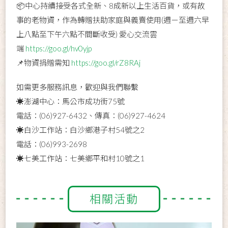
📦中心持續接受各式全新、8成新以上生活百貨，或有故
事的老物資，作為轉贈扶助家庭與義賣使用(週ㄧ至週六早
上八點至下午六點不間斷收受) 愛心交流雲
端
https://goo.gl/hv0yjp
📌物資捐贈需知
https://goo.gl/rZ8RAj
如需更多服務訊息，歡迎與我們聯繫
☀️澎湖中心：馬公市成功街75號
電話：(06)927-6432、傳真：(06)927-4624
☀️白沙工作站：白沙鄉港子村54號之2
電話：(06)993-2698
☀️七美工作站：七美鄉平和村10號之1
相關活動