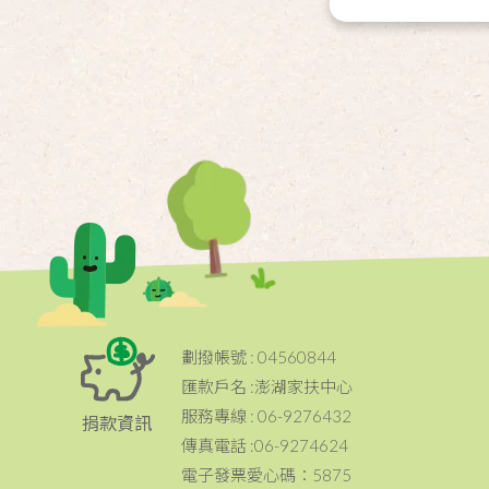
劃撥帳號 : 04560844
匯款戶名 :澎湖家扶中心
服務專線 : 06-9276432
捐款資訊
傳真電話 :06-9274624
電子發票愛心碼：5875