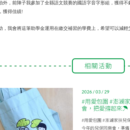
動外，前陣子我參加了全縣語文競賽的國語字音字形組，獲得不
，獲得佳績
!
助，我會將這筆助學金運用在繳交補習的學費上，希望可以減輕
相關活動
2026 / 03 / 29
#用愛包圍 #澎湖
會，把愛撐起來☂️
#用愛包圍 #澎湖家扶兒
今年的兒保同樂會，準備