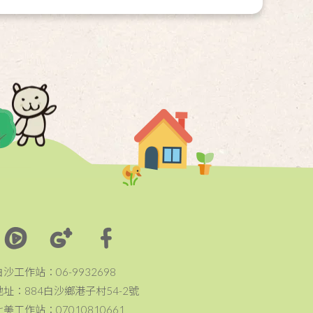
白沙工作站：06-9932698
地址：884白沙鄉港子村54-2號
七美工作站：07010810661