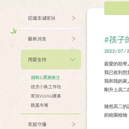
認識澎湖家扶
#孩子
最新消息
2023 / 07 / 
用愛支持
親愛的助學
我已收到您
捐款&資源挹注
我和我的家
逆流小魚工作坊
剛升上高二
家扶WaWa撲滿
跳蚤市場
雖然高二的
的校園植物
家庭守護