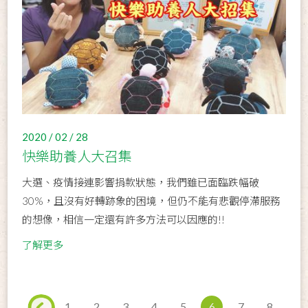
2020 / 02 / 28
快樂助養人大召集
大選、疫情接連影響捐款狀態，我們雖已面臨跌幅破
30%，且沒有好轉跡象的困境，但仍不能有悲觀停滯服務
的想像，相信一定還有許多方法可以因應的!!
了解更多
1
2
3
4
5
6
7
8