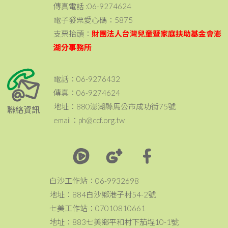
傳真電話 :06-9274624
電子發票愛心碼：5875
支票抬頭：
財團法人台灣兒童暨家庭扶助基金會澎
湖分事務所
電話：06-9276432
傳真：06-9274624
地址：880澎湖縣馬公市成功街75號
聯絡資訊
email：ph@ccf.org.tw
白沙工作站：06-9932698
地址：884白沙鄉港子村54-2號
七美工作站：07010810661
地址：883七美鄉平和村下茄埕10-1號