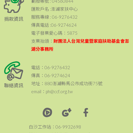
劃撥帳號 : 04560844
匯款戶名 :澎湖家扶中心
服務專線 : 06-9276432
捐款資訊
傳真電話 :06-9274624
電子發票愛心碼：5875
支票抬頭：
財團法人台灣兒童暨家庭扶助基金會澎
湖分事務所
電話：06-9276432
傳真：06-9274624
地址：880澎湖縣馬公市成功街75號
聯絡資訊
email：ph@ccf.org.tw
白沙工作站：06-9932698