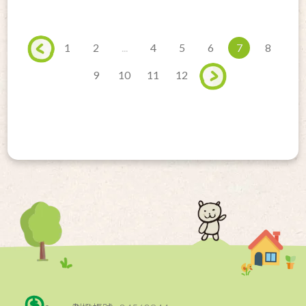
1
2
...
4
5
6
7
8
9
10
11
12