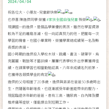
2024 / 04 / 04
祝各位大、小朋友~兒童節快樂
也恭喜 陳逸傑同學 榮獲
#家扶全國自強兒童
殊榮
現讀國一的逸傑，是個品學兼優的男孩，雖然在學習資源
較為不足的離島澎湖，但一向認真努力的他，把握每一次
學習的機會，在國小畢業時，榮獲學業總成績第一名及縣
長獎的表揚。
國小時期的逸傑投入學校木球、跳繩、書法、硬筆字、烏
克麗麗、戰鼓等才藝訓練，屢屢代表學校外出參賽獲得佳
績，在課業學習也相當勤勉認真，六年來成績名列前茅，
也獲得各類獎學金的肯定
逸傑的父母相差了20多歲，逸傑與弟弟在爸爸50多歲時出
生，然隨著年齡增長，也逐漸感受年齡差距帶來的壓力，
現屆臨退休年齡的爸爸，患有三高、糖尿病、白內障及腰
椎疼痛等症狀，僅能媒合到短期工作。