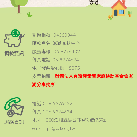
劃撥帳號 : 04560844
匯款戶名 :澎湖家扶中心
服務專線 : 06-9276432
捐款資訊
傳真電話 :06-9274624
電子發票愛心碼：5875
支票抬頭：
財團法人台灣兒童暨家庭扶助基金會澎
湖分事務所
電話：06-9276432
傳真：06-9274624
地址：880澎湖縣馬公市成功街75號
聯絡資訊
email：ph@ccf.org.tw