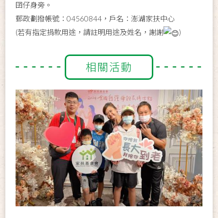
囝仔身旁。
郵政劃撥帳號：04560844，戶名：澎湖家扶中心
(若有指定捐款用途，請註明用途及姓名，謝謝
)
相關活動