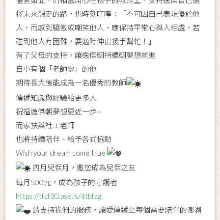
儘管如此，仍相當用心在孩子的教育上，支持逸傑自己選
擇未來想走的路，也時刻叮嚀：「不可因自己表現優於他
人，而感到驕傲或嘲笑他人，應保持平常心與人相處，若
碰到他人有困難，要適時伸出援手幫忙！」
有了父母的支持，讓逸傑朝持續朝夢想前進
自小有個「老師夢」的他
期待長大後能成為一名優秀的教師
傳遞知識與經驗給更多人
祝福逸傑朝夢想更近一步~
而家扶與社工老師
也將持續陪伴、給予各式協助
Wish your dream come true
四月兒保月，邀您成為兒保之友
每月500元，成為孩子的守護者
https://tfcf30.pse.is/4tbfzg
請支持我們的服務，讓愛傳遞至每個需要陪伴的澎湖