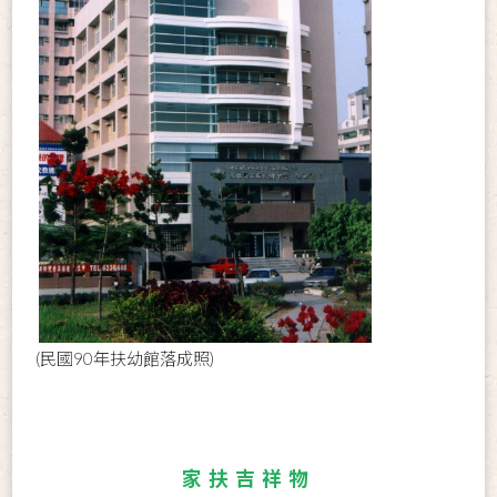
(民國90年扶幼館落成照)
家扶吉祥物