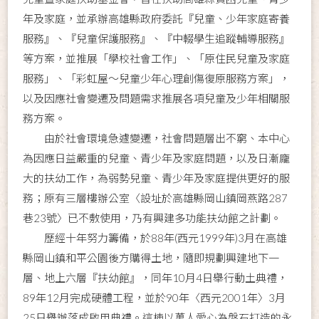
年及家庭，並承辦高雄縣政府委託『兒童、少年家庭寄養
服務』、『兒童保護服務』、『中輟學生追蹤輔導服務』
等方案，並推展「學校社會工作」、「原住民兒童及家庭
服務」、「彩虹屋～兒童少年心理創傷復原服務方案」，
以及因應社會變遷及問題需求推展各項兒童及少年相關服
務方案。
由於社會環境急遽變遷，社會問題層出不窮、本中心
為因應日益嚴重的兒童、青少年及家庭問題，以及日漸龐
大的扶幼工作，為弱勢兒童、青少年及家庭提供更好的服
務；原有三層樓辦公室〈設址於高雄縣岡山鎮岡燕路287
巷23號〉已不敷使用，乃有興建多功能扶幼館之計劃。
歷經十年努力籌備，於88年(西元1999年)3月在高雄
縣岡山鎮和平公園後方購得土地，隨即規劃興建地下一
層、地上六層『扶幼館』，同年10月4日舉行動土典禮，
89年12月完成硬體工程，並於90年〈西元2001年〉3月
25日舉辦落成啟用典禮。這棟以萬人愛心為磐石打造的永