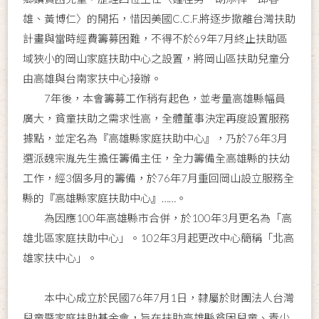
雄、黃博仁〉的開拓，惜因美國C.C.F.將逐步撤離台灣扶助
計畫與當時經費籌募困難，不得不於69年7月終止扶助區
域狹小的岡山家庭扶助中心之設置，將岡山區扶助兒童分
由高雄與台南家扶中心接辦。
7年後，本會籌募工作稍有起色，並考量高雄縣幅員
廣大，貧童扶助之需求性高，全體董事決定再度設置服務
據點，並定名為『高雄縣家庭扶助中心』，乃於76年3月
選派魏宗胤先生擔任籌備主任，全力籌備全高雄縣的扶幼
工作，經3個多月的籌備，於76年7月重回岡山設立服務全
縣的『高雄縣家庭扶助中心』……。
為因應100年高雄縣市合併，於100年3月更名為「高
雄北區家庭扶助中心」。102年3月起更改中心簡稱「北高
雄家扶中心」。
本中心成立於民國76年7月1日，隸屬於財團法人台灣
兒童暨家庭扶助基金會，旨在扶助高雄縣貧困兒童、青少