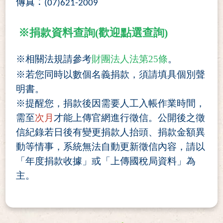
傳真：
(07)621-2009
※捐款資料查詢(歡迎點選查詢)
※相關法規請參考
財團法人法第25條
。
※若您同時以數個名義捐款，須請填具個別聲
明書。
※提醒您，捐款後因需要人工入帳作業時間，
需至
次月
才能上傳官網進行徵信。公開後之徵
信紀錄若日後有變更捐款人抬頭、捐款金額異
動等情事，系統無法自動更新徵信內容，請以
「年度捐款收據」或「上傳國稅局資料」為
主。