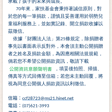
承載了孩子的未來與成長。
年來，家扶基金會秉持著誠信原則，對
70
於您的每一筆捐款，謹慎且妥善運用於弱勢兒
童福利服務上，並如實記錄、開立捐款收據以
茲徵信。
依據「財團法人法」第
條規定，除捐贈者
25
事先以書面表示反對外，本會須主動公開捐贈
者之姓名及捐款金額，為因應相關法規規範，
倘若您不希望公開捐款資訊，敬請下載
，填妥後拍照、掃描、
公開資訊意願聲明書
傳真等方式回傳
至
信箱
；若您未主動回覆，將
視為同意公開個人捐款資訊以利徵信
。
信箱：
ccf28723@ms21.hinet.net
電話：
(07)621-3993