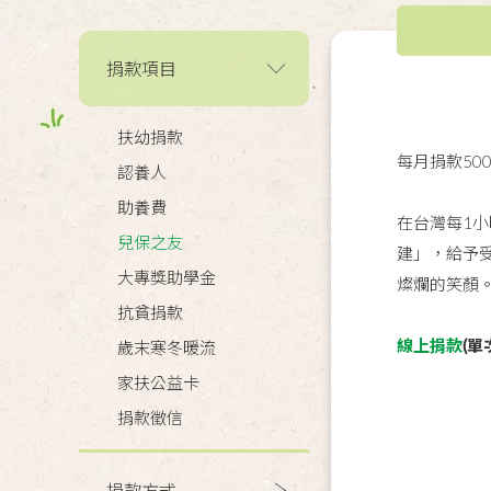
捐款項目
扶幼捐款
每月捐款5
認養人
助養費
在台灣每1
兒保之友
建」，給予
大專獎助學金
燦爛的笑顏
抗貧捐款
線上捐款
(單
歲末寒冬暖流
家扶公益卡
捐款徵信
捐款方式