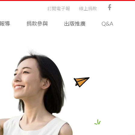
訂閱電子報
線上捐款
報導
捐款參與
出版推廣
Q&A