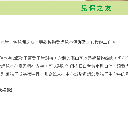
兒保之友
00元當一名兒保之友，專款協助受虐兒童保護及身心復健工作。
小時就有2個孩子遭受不當對待，身體的傷口可以透過藥物療癒，但心
受虐兒童心靈與精神支持，可以幫助他們找回自我肯定與自信，讓受
。別讓孩子成為犧牲品，北高雄家扶中心誠摯邀請您當孩子生命中的
次捐款)