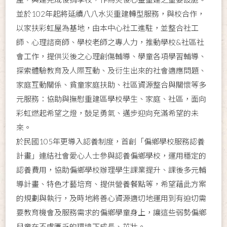
並於102年起將延續八八水災重建轉型服務，與校合作，
以家扶彩虹屋為基地，由本中心社工進駐，並整合社工
師、心理諮商師、學校老師之專人力，推動學校&社區社
會工作，提供災後之心理創傷輔導、學童各項學習輔導、
探索體驗教育及人際互動、及衍生出來的社會適應問題、
家庭互動關係、貧童家庭扶助、社區資源整合與關懷等多
元服務：協助與撫慰重建區學校學生、家庭、社區，面向
彩虹燃起希望之燈，鼓足勇氣、邁步迎向充滿希望的未
來。
於民國105年更導入認養制度，首創「偏鄉學校服務認養
計畫」連結社會愛心人士參與認養偏鄉學校，運用穩定的
認養費用，協助偏鄉學校辦理學生課業提升、課後多元輔
導計畫、特色才藝培育、提供營養餐點等，希望藉此方案
的規劃與執行，及時地將善心資源適切地運用到有迫切需
要教育機會及服務需求的偏鄉學童身上，讓這些弱勢偏鄉
兒童在不虞匱乏的環境下成長、茁壯。