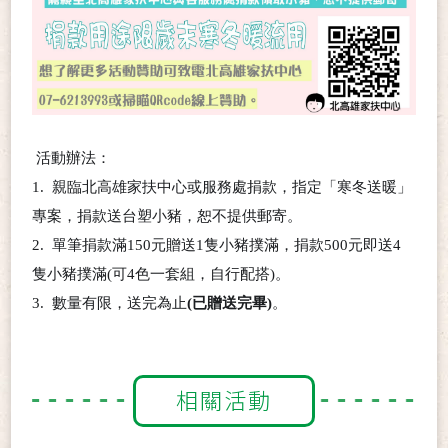
活動辦法：
1.
親臨北高雄家扶中心或服務處捐款，指定「寒冬送暖」
專案，捐款送台塑小豬，恕不提供郵寄。
2.
單筆捐款滿
150
元贈送
1
隻小豬撲滿，捐款
500
元即送
4
隻小豬撲滿
(
可
4
色一套組，自行配搭
)
。
3.
數量有限，送完為止
(已贈送完畢)
。
相關活動