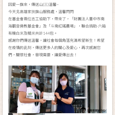
因愛一旗來，傳送山(三)溫馨~
今天北高雄家扶旗山服務處，溫馨閃閃
在基金會兩位志工協助下，帶來了，「財團法人臺中市南
海觀音佛教基金會」及「斗南紅磘農場」，聯合捐助-六箱
有機白米及糙米共計144包。
感謝你們傳送溫馨，讓社會每個角落充滿希望新生！希望
在疫情的此刻，傳送更多人的關心及愛心，再次感謝您
們，關懷社會，發現需要，讓愛傳出去！