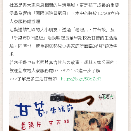
社區是與大家息息相關的生活場域，更是孩子成長的重要
堡壘為響應「國際消除貧窮日」，本中心將於10/30(六)在
大寮服務處辦理
活動邀請社區的大小朋友，透過「老照片．甘苦談」及
「手染布DIY體驗」活動喚起長輩早期較為甘苦的生活經
驗，同時也一起重視弱勢兒少與家庭所面臨的"貧"頸及需
求
若您手邊也有老照片富含甘苦の故事，想與大家分享的！
歡迎您來電大寮服務處07-7822150進一步了解
>>>了解更多生活甘苦節：
https://is.gd/S8eZeR