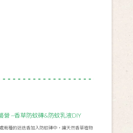
營 ~香草防蚊磚&防蚊乳液DIY
處栽種的迷迭香加入防蚊磚中，讓天然香草植物