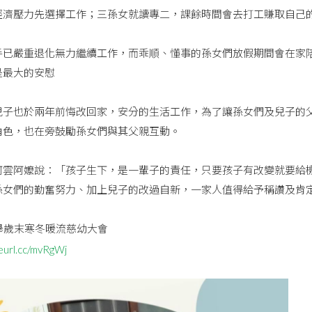
經濟壓力先選擇工作；三孫女就讀專二，課餘時間會去打工賺取自己
手已嚴重退化無力繼續工作，而乖順、懂事的孫女們放假期間會在家
是最大的安慰
兒子也於兩年前悔改回家，安分的生活工作，為了讓孫女們及兒子的
角色，也在旁鼓勵孫女們與其父親互動。
阿雲阿嬤說：「孩子生下，是一輩子的責任，只要孩子有改變就要給
孫女們的勤奮努力、加上兒子的改過自新，一家人值得給予稱讚及肯
舉歲末寒冬暖流慈幼大會
reurl.cc/mvRgWj