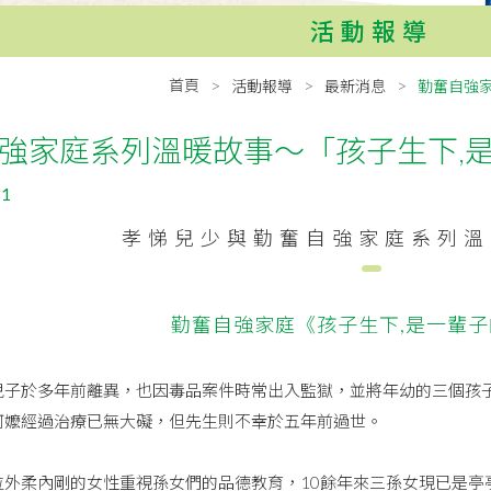
活動報導
首頁
活動報導
最新消息
勤奮自強
強家庭系列溫暖故事～「孩子生下,
31
孝悌兒少與勤奮自強家庭系列溫
勤奮自強家庭《孩子生下,是一輩
兒子於多年前離異，也因毒品案件時常出入監獄，並將年幼的三個孩
阿嬤經過治療已無大礙，但先生則不幸於五年前過世。
位外柔內剛的女性重視孫女們的品德教育，10餘年來三孫女現已是亭