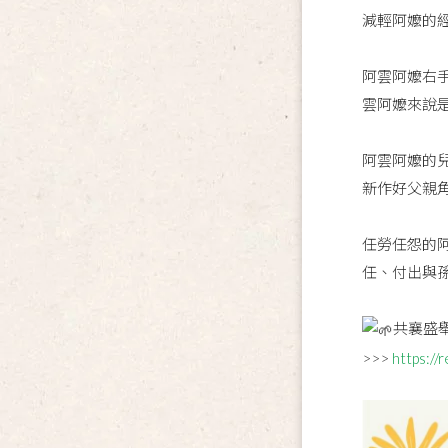
減輕阿嬤的
阿雲阿嬤右
雲阿嬤來說
阿雲阿嬤的
新作好父親
任勞任怨的
任、付出與
共襄盛
>>>
https://